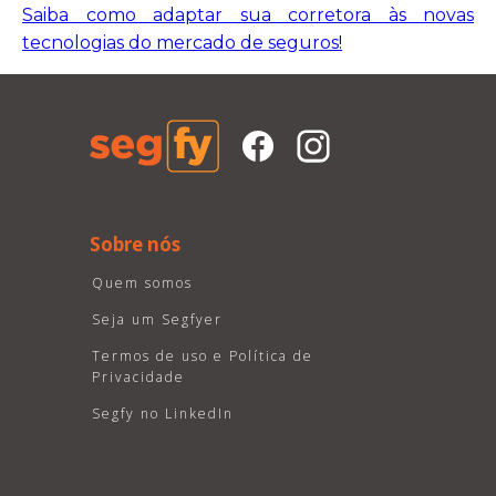
Saiba como adaptar sua corretora às novas
tecnologias do mercado de seguros!
Sobre nós
Quem somos
Seja um Segfyer
Termos de uso e Política de
Privacidade
Segfy no LinkedIn