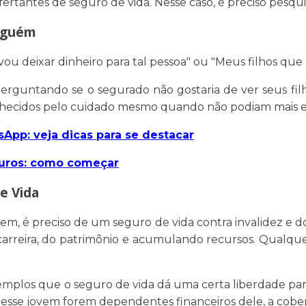
fertantes de seguro de vida. Nesse caso, é preciso pesqu
inguém
u deixar dinheiro para tal pessoa" ou "Meus filhos que 
erguntando se o segurado não gostaria de ver seus filh
onhecidos pelo cuidado mesmo quando não podiam mais e
App: veja dicas para se destacar
eguros: como começar
e Vida
em, é preciso de um seguro de vida contra invalidez e d
arreira, do patrimônio e acumulando recursos. Qualque
emplos que o seguro de vida dá uma certa liberdade par
 desse jovem forem dependentes financeiros dele, a cobe