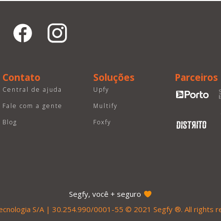
Contato
Soluções
Parceiros
Central de ajuda
Upfy
Fale com a gente
Multify
Blog
Foxfy
Segfy, você + seguro
ecnologia S/A | 30.254.990/0001-55 © 2021 Segfy ®. All rights r