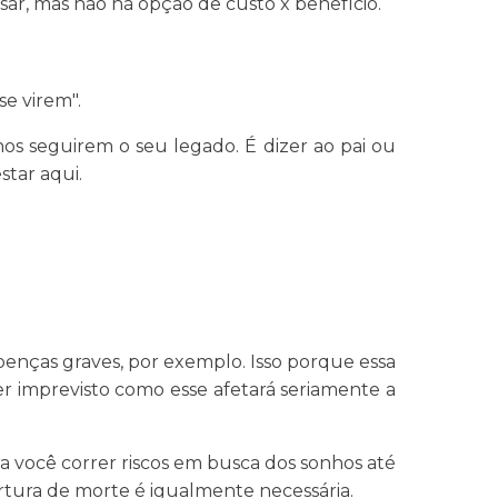
isar, mas não há opção de custo x benefício.
se virem".
os seguirem o seu legado. É dizer ao pai ou
star aqui.
oenças graves, por exemplo. Isso porque essa
r imprevisto como esse afetará seriamente a
a você correr riscos em busca dos sonhos até
rtura de morte é igualmente necessária.