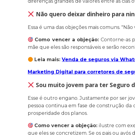
diferenças grandes de valores entre as cias o
Não quero deixar dinheiro para n
Essa é uma das objeções mais comuns. "Não vo
Como vencer a objeção:
Contorne-as p
mãe que eles são responsáveis e serão rec
Leia mais:
Venda de seguros via Whats
Marketing Digital para corretores de s
Sou muito jovem para ter Seguro d
Esse é outro engano. Justamente por ser jov
pessoa continua em fase de construção da c
prosperidade dos planos.
Como vencer a objeção:
ilustre com ex
que eles se concretizem. Se os pais ou avós