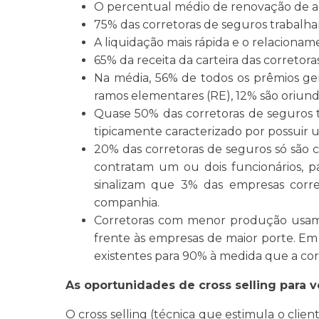
O percentual médio de renovação de apó
75% das corretoras de seguros trabalh
A liquidação mais rápida e o relaciona
65% da receita da carteira das corretor
Na média, 56% de todos os prêmios ge
ramos elementares (RE), 12% são oriund
Quase 50% das corretoras de seguros 
tipicamente caracterizado por possuir
20% das corretoras de seguros só são c
contratam um ou dois funcionários, pa
sinalizam que 3% das empresas corr
companhia.
Corretoras com menor produção usam m
frente às empresas de maior porte. E
existentes para 90% à medida que a co
As oportunidades de cross selling para 
O cross selling (técnica que estimula o cli