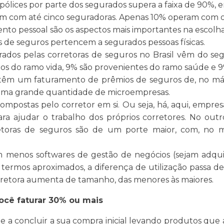
lices por parte dos segurados supera a faixa de 90%, 
am com até cinco seguradoras. Apenas 10% operam com oi
mento pessoal são os aspectos mais importantes na escol
as de seguros pertencem a segurados pessoas físicas.
rados pelas corretoras de seguros no Brasil vêm do 
os do ramo vida, 9% são provenientes do ramo saúde e 
têm um faturamento de prêmios de seguros de, no máx
 uma grande quantidade de microempresas.
ompostas pelo corretor em si. Ou seja, há, aqui, empresa
ra ajudar o trabalho dos próprios corretores. No outr
etoras de seguros são de um porte maior, com, no m
enos softwares de gestão de negócios (sejam adquiri
m termos aproximados, a diferença de utilização passa
rretora aumenta de tamanho, das menores às maiores.
você faturar 30% ou mais
ente a concluir a sua compra inicial levando produtos 