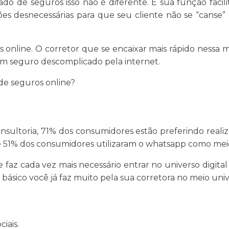
do de seguros isso não é diferente. É sua função faci
ções desnecessárias para que seu cliente não se “canse
s online. O corretor que se encaixar mais rápido nessa
m seguro descomplicado pela internet.
de seguros online?
ultoria, 71% dos consumidores estão preferindo reali
ue 51% dos consumidores utilizaram o whatsapp como me
faz cada vez mais necessário entrar no universo digital 
ásico você já faz muito pela sua corretora no meio univer
ciais.