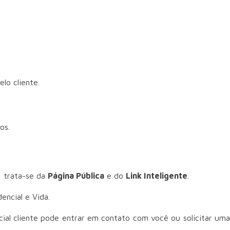
lo cliente.
os.
: trata-se da
Página Pública
e do
Link Inteligente
.
encial e Vida.
ncial cliente pode entrar em contato com você ou solicitar um