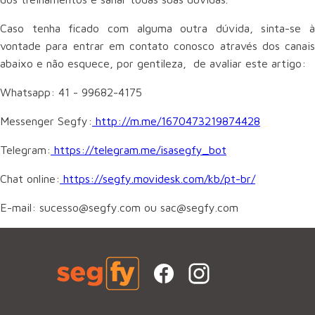
Caso tenha ficado com alguma outra dúvida, sinta-se à
vontade para entrar em contato conosco através dos canais
abaixo e não esquece, por gentileza, de avaliar este artigo:
Whatsapp: 41 - 99682-4175
Messenger Segfy:
http://m.me/1670473219874428
Telegram:
https://telegram.me/isasegfy_bot
Chat online:
https://segfy.movidesk.com/kb/pt-br/
E-mail: sucesso@segfy.com ou sac@segfy.com