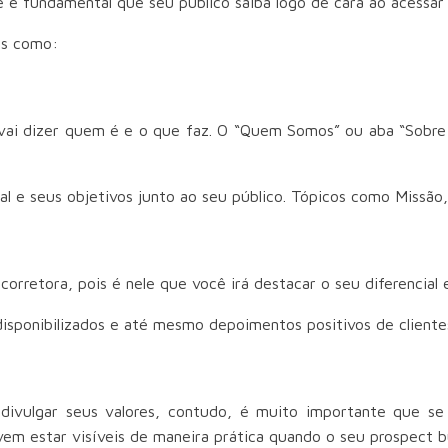
é fundamental que seu público saiba logo de cara ao acessar 
is como:
ai dizer quem é e o que faz. O “Quem Somos” ou aba “Sobre n
l e seus objetivos junto ao seu público. Tópicos como Missão,
orretora, pois é nele que você irá destacar o seu diferencial 
disponibilizados e até mesmo depoimentos positivos de cliente
 divulgar seus valores, contudo, é muito importante que se
vem estar visíveis de maneira prática quando o seu prospect b