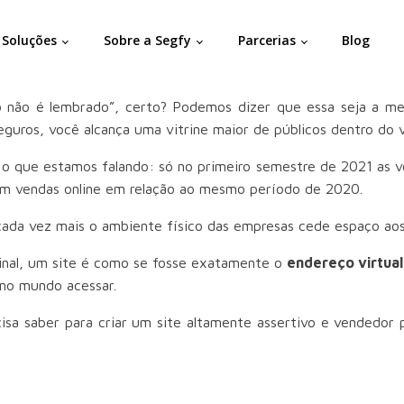
Soluções
Sobre a Segfy
Parcerias
Blog
 não é lembrado”, certo? Podemos dizer que essa seja a mes
guros, você alcança uma vitrine maior de públicos dentro do v
o que estamos falando: só no primeiro semestre de 2021 as 
m vendas online em relação ao mesmo período de 2020.
 vez mais o ambiente físico das empresas cede espaço aos s
 Afinal, um site é como se fosse exatamente o
endereço virtual
 no mundo acessar.
sa saber para criar um site altamente assertivo e vendedor p