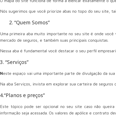
O mapa do site funciona de forma a elencar exatamente o que 
Nós sugerimos que você priorize abas no topo do seu site, ta
2. “Quem Somos”
Uma primeira aba muito importante no seu site é onde você v
mercado de seguros, e também suas principais conquistas.
Nessa aba é fundamental você destacar o seu perfil empresaria
3. “Serviços”
N
este espaço vai uma importante parte de divulgação da sua c
Na aba Serviços, invista em explorar sua carteira de seguros 
4.“Planos e preços”
Este tópico pode ser opcional no seu site caso não queira
informação seja acessada. Os valores de apólice e contrato de