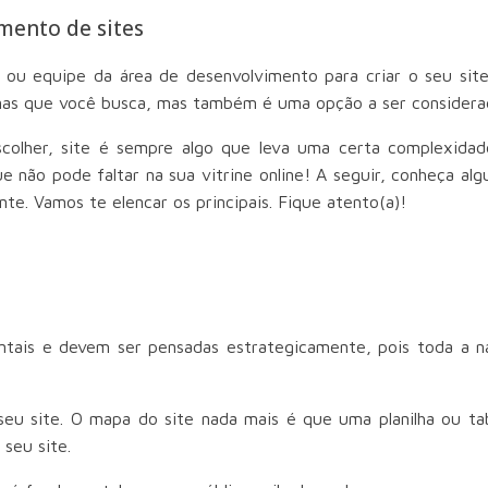
mento de sites
 ou equipe da área de desenvolvimento para criar o seu sit
nas que você busca, mas também é uma opção a ser considerad
scolher, site é sempre algo que leva uma certa complexida
ão pode faltar na sua vitrine online! A seguir, conheça algu
te. Vamos te elencar os principais. Fique atento(a)!
tais e devem ser pensadas estrategicamente, pois toda a nav
eu site. O mapa do site nada mais é que uma planilha ou ta
 seu site.