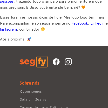
pessoas
, trazendo todo o amparo para o momento em que
mais precisam. E disso você entende bem, né?
Essas foram as nossas dicas de hoje. Mas logo logo tem mais!
Para acompanhar, é só seguir a gente no
Facebook
,
LinkedIn
e
Instagram
, combinado?
Até a próxima!
Sobre nós
Quem somos
Seja um Segfyer
Termos de uso e Política de